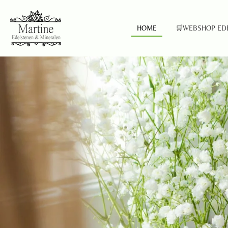
Ga
direct
HOME
🛒WEBSHOP ED
naar
de
hoofdinhoud