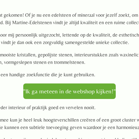
nt gekomen! Of je nu een edelsteen of mineraal voor jezelf zoekt, om
d. Bij Martine-Edelstenen vindt je altijd kwaliteit en een ruime collec
or mij persoonlijk uitgezocht, lettende op de kwaliteit, de esthetisc
 vindt je dan ook een zorgvuldig samengestelde unieke collectie.
mooiste kristallen, gepolijste stenen, interieurstukken zoals waxineli
n, vormgeslepen stenen en trommelstenen.
een handige zoekfunctie die je kunt gebruiken.
"Ik ga meteen in de webshop kijken!"
eder interieur of praktijk goed en vervelen nooit.
ee kun je heel leuk hoogteverschillen creëren of een groot cluster w
je kunnen een subtiele toevoeging geven waardoor je een harmonieuze