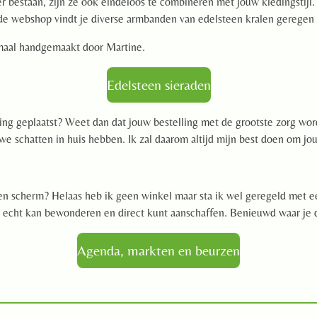
r bestaan, zijn ze ook eindeloos te combineren met jouw kledingstijl.
In de webshop vindt je diverse armbanden van edelsteen kralen geregen 
emaal handgemaakt door Martine.
Edelsteen sieraden
g geplaatst? Weet dan dat jouw bestelling met de grootste zorg wordt
uwe schatten in huis hebben. Ik zal daarom altijd mijn best doen om j
een scherm? Helaas heb ik geen winkel maar sta ik wel geregeld met 
et echt kan bewonderen en direct kunt aanschaffen. Benieuwd waar je 
Agenda, markten en beurzen