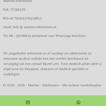
Martine-Edelstenen
e
n
e
e
e
e
e
n
g
KvK: 77296370
r
r
r
r
r
:
Btw-id: NL003176429B52
4
r
r
r
r
.
email: info @ martine-edelstenen.nl
e
e
e
e
5
n
n
n
n
7
Tel: 06 - 39706624 uitsluitend voor WhatsApp berichten.
5
s
t
De aangeboden informatie en of werking van edelestenen en
e
mineralen op deze website kan niet worden beschouwd als
r
vervanging van een consult bij een arts. Voor medisch advies dient u
r
altijd eerst uw therapeut, (huis)arts of medisch specialist te
e
raadplegen.
n
© 2020 - 2026 - Martine - Edelstenen - Alle rechten voorbehouden