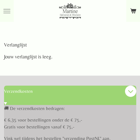
Ga
direct
naar
de
hoofdinhoud
Verlanglijst
Jouw verlanglijst is leeg.
Verzendkosten
🚚 De verzendkosten bedragen:
€ 6,35 voor bestellingen onder de € 75,-
Gratis voor bestellingen vanaf € 75,-
Vink wel tijdens het bestellen "verzending PostNL" aan.