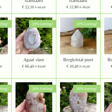
standaard
standaard
€ 33,20
€ 22,80
0
€ 41,50
€ 28,50
ting!
20% korting!
20% korting!
Agaat vlam
Bergkristal punt
Be
€ 66,40
€ 20,40
00
€ 83,00
€ 25,50
ting!
20% korting!
20% korting!