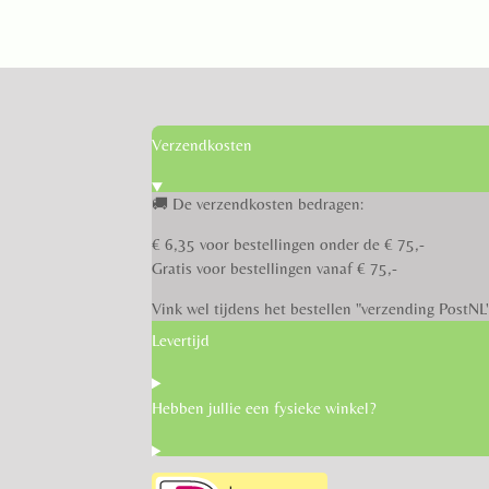
Verzendkosten
🚚 De verzendkosten bedragen:
€ 6,35 voor bestellingen onder de € 75,-
Gratis voor bestellingen vanaf € 75,-
Vink wel tijdens het bestellen "verzending PostNL
Levertijd
Hebben jullie een fysieke winkel?