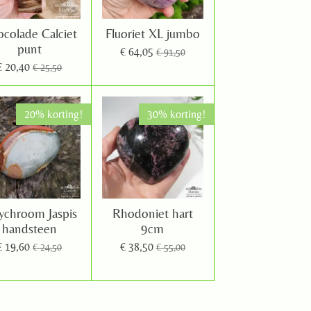
colade Calciet
Fluoriet XL jumbo
punt
€ 64,05
€ 91,50
€ 20,40
€ 25,50
20% korting!
30% korting!
ychroom Jaspis
Rhodoniet hart
handsteen
9cm
€ 19,60
€ 38,50
€ 24,50
€ 55,00