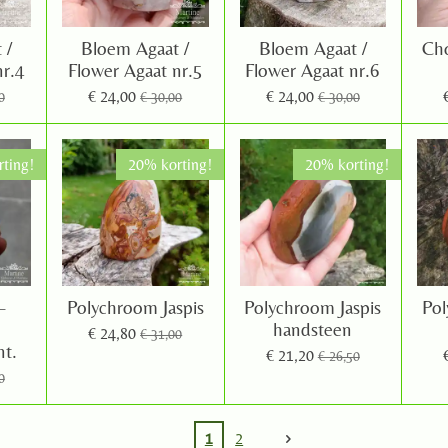
 /
Bloem Agaat /
Bloem Agaat /
Cho
nr.4
Flower Agaat nr.5
Flower Agaat nr.6
€ 24,00
€ 24,00
0
€ 30,00
€ 30,00
ting!
20% korting!
20% korting!
–
Polychroom Jaspis
Polychroom Jaspis
Pol
handsteen
€ 24,80
€ 31,00
nt.
€ 21,20
€ 26,50
0
1
2