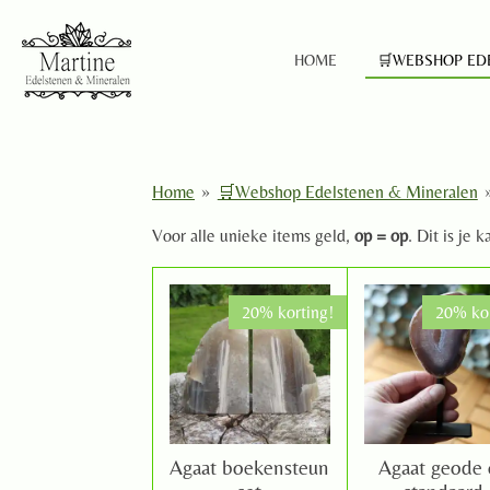
Ga
direct
HOME
🛒WEBSHOP ED
naar
de
hoofdinhoud
Home
»
🛒Webshop Edelstenen & Mineralen
Voor alle unieke items geld,
op = op
. Dit is je
20% korting!
20% kor
Agaat boekensteun
Agaat geode