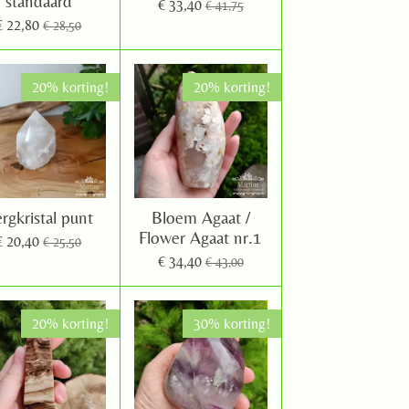
standaard
€ 33,40
€ 41,75
€ 22,80
€ 28,50
20% korting!
20% korting!
rgkristal punt
Bloem Agaat /
Flower Agaat nr.1
€ 20,40
€ 25,50
€ 34,40
€ 43,00
20% korting!
30% korting!