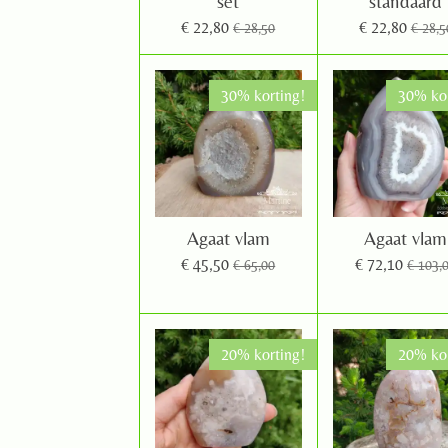
set
standaard
€ 22,80
€ 22,80
€ 28,50
€ 28,5
30% korting!
30% kor
Agaat vlam
Agaat vlam
€ 45,50
€ 72,10
€ 65,00
€ 103,
20% korting!
20% kor