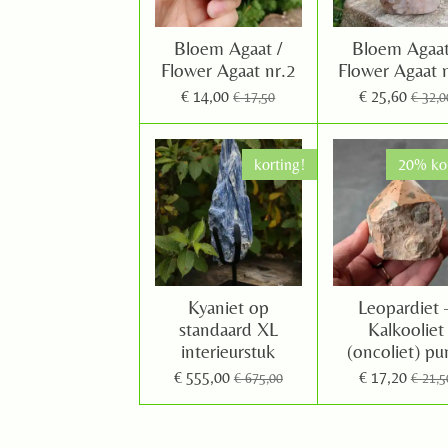
Bloem Agaat /
Bloem Agaat
Flower Agaat nr.2
Flower Agaat 
€ 14,00
€ 25,60
€ 17,50
€ 32,0
korting!
20% kor
Kyaniet op
Leopardiet 
standaard XL
Kalkooliet
interieurstuk
(oncoliet) pu
€ 555,00
€ 17,20
€ 675,00
€ 21,5