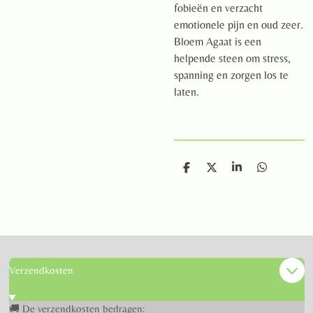
fobieën en verzacht
emotionele pijn en oud zeer.
Bloem Agaat is een
helpende steen om stress,
spanning en zorgen los te
laten.
D
D
S
D
e
e
h
e
l
e
a
l
e
l
r
e
n
e
n
Verzendkosten
🚚 De verzendkosten bedragen: