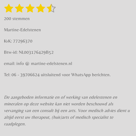
g
o
1
2
3
4
5
S
R
r
o
t
a
s
s
s
s
s
e
a
k
200 stemmen
t
m
m
t
t
t
t
t
i
m
Martine-Edelstenen
e
n
e
e
e
e
e
n
g
KvK: 77296370
r
r
r
r
r
:
Btw-id: NL003176429B52
4
r
r
r
r
.
email: info @ martine-edelstenen.nl
e
e
e
e
5
n
n
n
n
7
Tel: 06 - 39706624 uitsluitend voor WhatsApp berichten.
5
s
t
De aangeboden informatie en of werking van edelestenen en
e
mineralen op deze website kan niet worden beschouwd als
r
vervanging van een consult bij een arts. Voor medisch advies dient u
r
altijd eerst uw therapeut, (huis)arts of medisch specialist te
e
raadplegen.
n