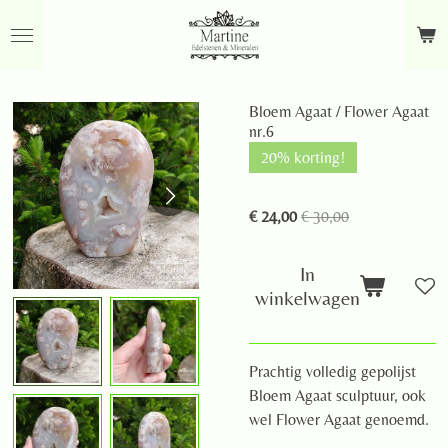
Ga
direct
naar
de
Bloem Agaat / Flower Agaat
hoofdinhoud
nr.6
20% korting!
€ 24,00
€ 30,00
In
winkelwagen
Prachtig volledig gepolijst
Bloem Agaat sculptuur, ook
wel Flower Agaat genoemd.