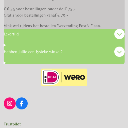
€ 6,35 voor bestellingen onder de € 75,-
Gratis voor bestellingen vanaf € 75,-
Vink wel tijdens het bestellen "verzending PostNL" aan.
Levertijd
Hebben jullie een fysieke winkel?
I
F
n
a
s
c
t
e
Trustpilot
a
b