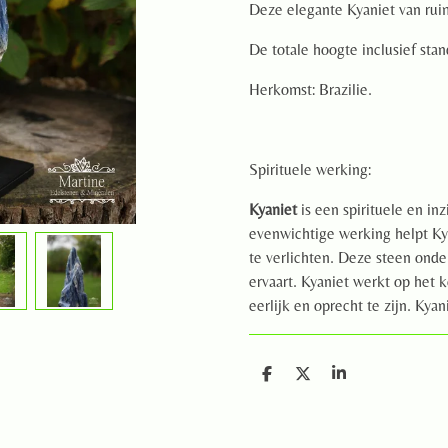
Deze elegante Kyaniet van ruim
De totale hoogte inclusief stan
Herkomst: Brazilie.
Spirituele werking:
Kyaniet
is een spirituele en in
evenwichtige werking helpt Ky
te verlichten. Deze steen onders
ervaart. Kyaniet werkt op het 
eerlijk en oprecht te zijn. Kya
D
D
S
e
e
h
l
e
a
e
l
r
n
e