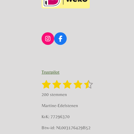
I
F
n
a
s
c
t
e
a
b
g
o
Trustpilot
r
o
a
k
1
2
3
4
5
S
R
m
t
a
s
s
s
s
s
e
200 stemmen
t
m
t
t
t
t
t
i
m
Martine-Edelstenen
e
n
e
e
e
e
e
n
g
KvK: 77296370
r
r
r
r
r
:
Btw-id: NL003176429B52
4
r
r
r
r