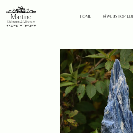
Ga
direct
HOME
🛒WEBSHOP ED
naar
de
hoofdinhoud