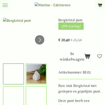
Ga
direct
naar
Bergkristal punt
de
20% korting!
hoofdinhoud
€ 20,40
€ 25,50
In
winkelwagen
Artikelnummer:
BE01
Ruw stuk Bergkristal met
geslepen en gepolijste punt.
Deze punt heeft een