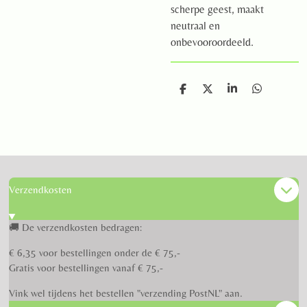
scherpe geest, maakt
neutraal en
onbevooroordeeld.
D
D
S
D
e
e
h
e
l
e
a
l
e
l
r
e
n
e
n
Verzendkosten
🚚 De verzendkosten bedragen:
€ 6,35 voor bestellingen onder de € 75,-
Gratis voor bestellingen vanaf € 75,-
Vink wel tijdens het bestellen "verzending PostNL" aan.