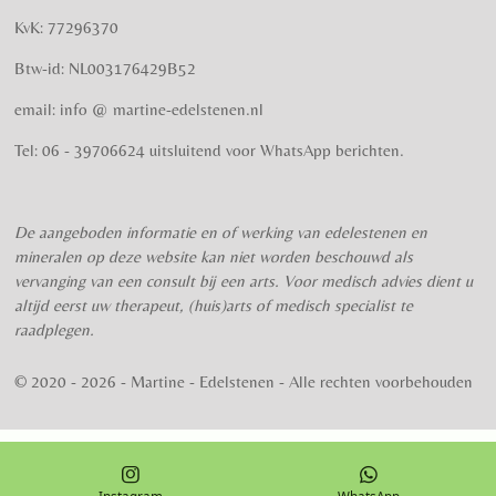
e
e
e
e
e
n
g
KvK: 77296370
r
r
r
r
r
:
Btw-id: NL003176429B52
4
r
r
r
r
.
email: info @ martine-edelstenen.nl
e
e
e
e
5
n
n
n
n
7
Tel: 06 - 39706624 uitsluitend voor WhatsApp berichten.
5
s
t
De aangeboden informatie en of werking van edelestenen en
e
mineralen op deze website kan niet worden beschouwd als
r
vervanging van een consult bij een arts. Voor medisch advies dient u
r
altijd eerst uw therapeut, (huis)arts of medisch specialist te
e
raadplegen.
n
© 2020 - 2026 - Martine - Edelstenen - Alle rechten voorbehouden
Instagram
WhatsApp