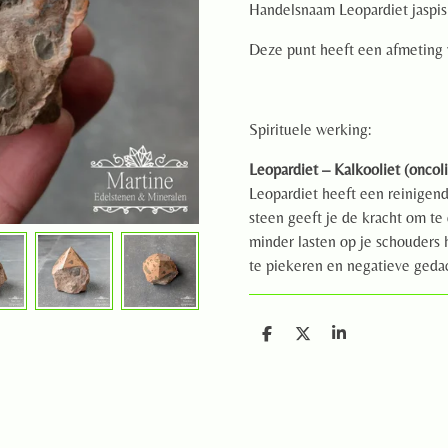
Handelsnaam Leopardiet jaspis
Deze punt heeft een afmeting 
Spirituele werking:
Leopardiet – Kalkooliet (oncoli
Leopardiet heeft een reinigen
steen geeft je de kracht om te 
minder lasten op je schouders 
te piekeren en negatieve gedac
D
D
S
e
e
h
l
e
a
e
l
r
n
e