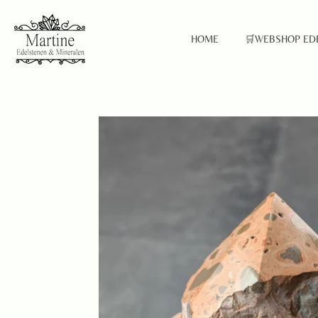
Ga
direct
HOME
🛒WEBSHOP ED
naar
de
hoofdinhoud