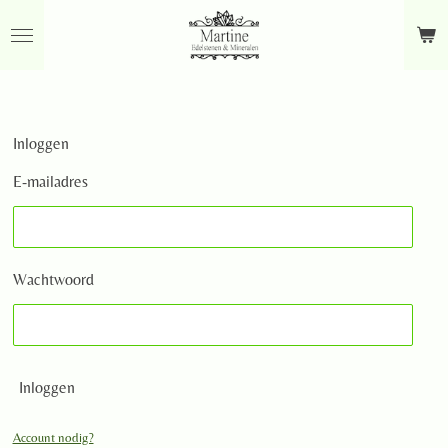
Ga
direct
naar
de
hoofdinhoud
Inloggen
E-mailadres
Wachtwoord
Inloggen
Account nodig?