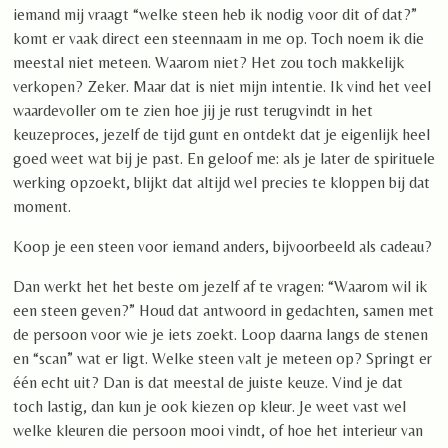
iemand mij vraagt
“welke steen heb ik nodig voor dit of dat?”
komt er vaak direct een steennaam in me op. Toch noem ik die
meestal niet meteen. Waarom niet? Het zou toch makkelijk
verkopen? Zeker. Maar dat is niet mijn intentie.
Ik vind het veel
waardevoller om te zien hoe jij je rust terugvindt in het
keuzeproces, jezelf de tijd gunt en ontdekt dat je eigenlijk heel
goed weet wat bij je past. En geloof me: als je later de spirituele
werking opzoekt, blijkt dat altijd wel precies te kloppen bij dat
moment.
Koop je een steen voor iemand anders, bijvoorbeeld als cadeau?
Dan werkt het het beste om jezelf af te vragen: “Waarom wil ik
een steen geven?”
Houd dat antwoord in gedachten, samen met
de persoon voor wie je iets zoekt. Loop daarna langs de stenen
en “scan” wat er ligt. Welke steen valt je meteen op? Springt er
één echt uit? Dan is dat meestal de juiste keuze.
Vind je dat
toch lastig, dan kun je ook kiezen op kleur. Je weet vast wel
welke kleuren die persoon mooi vindt, of hoe het interieur van