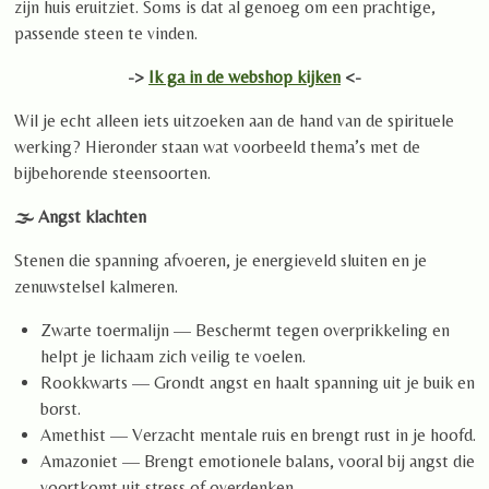
zijn huis eruitziet. Soms is dat al genoeg om een prachtige,
passende steen te vinden.
->
Ik ga in de webshop kijken
<-
Wil je echt alleen iets uitzoeken aan de hand van de spirituele
werking? Hieronder staan wat voorbeeld thema’s met de
bijbehorende steensoorten.
🌫️ Angst klachten
Stenen die spanning afvoeren, je energieveld sluiten en je
zenuwstelsel kalmeren.
Zwarte toermalijn — Beschermt tegen overprikkeling en
helpt je lichaam zich veilig te voelen.
Rookkwarts — Grondt angst en haalt spanning uit je buik en
borst.
Amethist — Verzacht mentale ruis en brengt rust in je hoofd.
Amazoniet — Brengt emotionele balans, vooral bij angst die
voortkomt uit stress of overdenken.