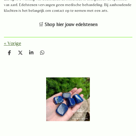
van aard. Edelstenen vervangen geen medische behandeling. Bij aanhoudende
klachten is het belangrijk om contact op te nemen met een arts.
🛒
Shop hier jouw edelstenen
«
Vorige
D
D
S
D
e
e
h
e
l
e
a
l
e
l
r
e
n
e
n