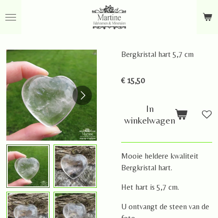
Ga
direct
naar
de
Bergkristal hart 5,7 cm
hoofdinhoud
€ 15,50
In
winkelwagen
Mooie heldere kwaliteit
Bergkristal hart.
Het hart is 5,7 cm.
U ontvangt de steen van de