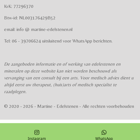
e
e
e
e
e
n
g
KvK: 77296370
r
r
r
r
r
:
Btw-id: NL003176429B52
4
r
r
r
r
.
email: info @ martine-edelstenen.nl
e
e
e
e
5
n
n
n
n
7
Tel: 06 - 39706624 uitsluitend voor WhatsApp berichten.
5
s
t
De aangeboden informatie en of werking van edelestenen en
e
mineralen op deze website kan niet worden beschouwd als
r
vervanging van een consult bij een arts. Voor medisch advies dient u
r
altijd eerst uw therapeut, (huis)arts of medisch specialist te
e
raadplegen.
n
© 2020 - 2026 - Martine - Edelstenen - Alle rechten voorbehouden
Instagram
WhatsApp