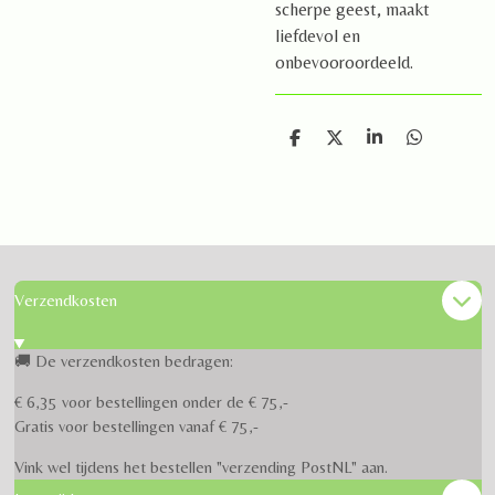
scherpe geest, maakt
liefdevol en
onbevooroordeeld.
D
D
S
D
e
e
h
e
l
e
a
l
e
l
r
e
n
e
n
Verzendkosten
🚚 De verzendkosten bedragen:
€ 6,35 voor bestellingen onder de € 75,-
Gratis voor bestellingen vanaf € 75,-
Vink wel tijdens het bestellen "verzending PostNL" aan.