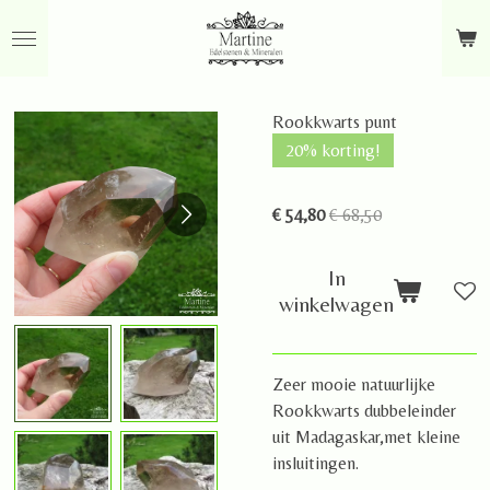
Ga
direct
naar
de
Rookkwarts punt
hoofdinhoud
20% korting!
€ 54,80
€ 68,50
In
winkelwagen
Zeer mooie natuurlijke
Rookkwarts dubbeleinder
uit Madagaskar,met kleine
insluitingen.