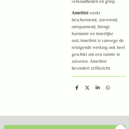
verkoudheden en griep.
Amethist
werkt
beschermend, zuiverend,
ontspannend, brengt
harmonie en innerlijke
rust.Amethist is vanwege de
reinigende werking ook heel
geschikt om een ruimte te
zuiveren. Amethist
bevordert zelfinzicht.
D
D
S
D
e
e
h
e
l
e
a
l
e
l
r
e
n
e
n