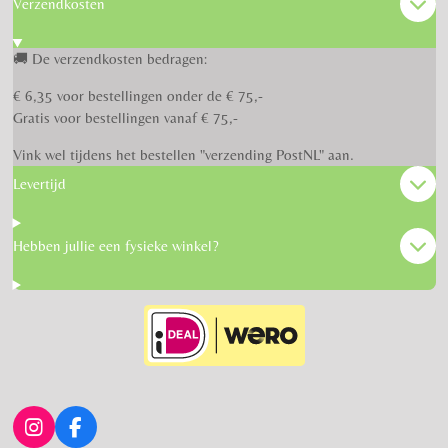
Verzendkosten
🚚 De verzendkosten bedragen:
€ 6,35 voor bestellingen onder de € 75,-
Gratis voor bestellingen vanaf € 75,-
Vink wel tijdens het bestellen "verzending PostNL" aan.
Levertijd
Hebben jullie een fysieke winkel?
I
F