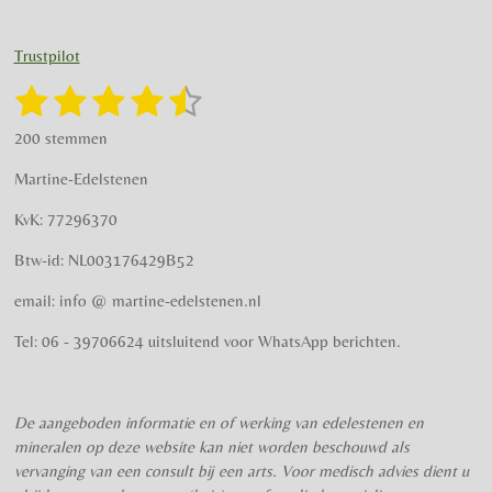
n
a
s
c
t
e
Trustpilot
a
b
g
o
1
2
3
4
5
S
R
r
o
t
a
s
s
s
s
s
e
a
k
200 stemmen
t
m
m
t
t
t
t
t
i
m
Martine-Edelstenen
e
n
e
e
e
e
e
n
g
KvK: 77296370
r
r
r
r
r
:
Btw-id: NL003176429B52
4
r
r
r
r
.
email: info @ martine-edelstenen.nl
e
e
e
e
5
n
n
n
n
7
Tel: 06 - 39706624 uitsluitend voor WhatsApp berichten.
5
s
t
De aangeboden informatie en of werking van edelestenen en
e
mineralen op deze website kan niet worden beschouwd als
r
vervanging van een consult bij een arts. Voor medisch advies dient u
r