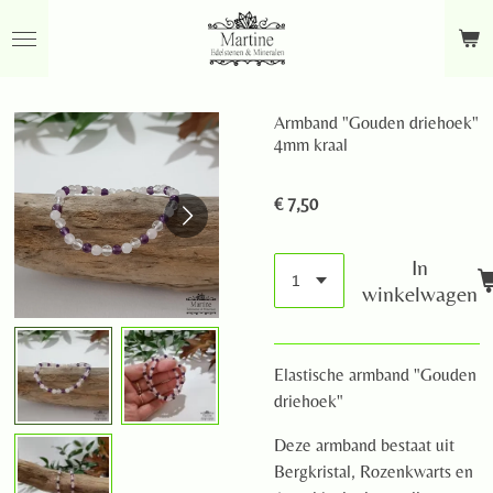
Ga
direct
naar
de
Armband "Gouden driehoek"
hoofdinhoud
4mm kraal
€ 7,50
In
winkelwagen
Elastische armband "Gouden
driehoek"
Deze armband bestaat uit
Bergkristal, Rozenkwarts en