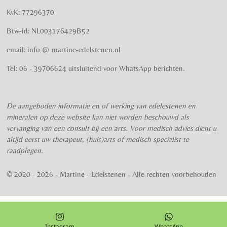
e
e
e
e
e
n
g
KvK: 77296370
r
r
r
r
r
:
Btw-id: NL003176429B52
4
r
r
r
r
.
email: info @ martine-edelstenen.nl
e
e
e
e
5
n
n
n
n
7
Tel: 06 - 39706624 uitsluitend voor WhatsApp berichten.
5
s
t
De aangeboden informatie en of werking van edelestenen en
e
mineralen op deze website kan niet worden beschouwd als
r
vervanging van een consult bij een arts. Voor medisch advies dient u
r
altijd eerst uw therapeut, (huis)arts of medisch specialist te
e
raadplegen.
n
© 2020 - 2026 - Martine - Edelstenen - Alle rechten voorbehouden
Instagram
WhatsApp