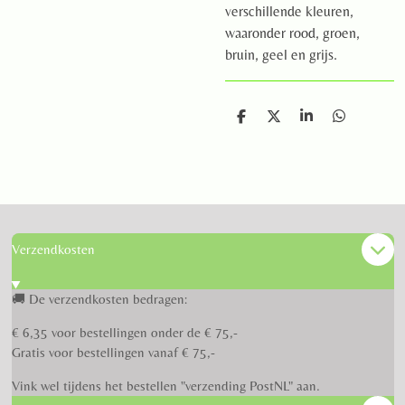
verschillende kleuren,
waaronder rood, groen,
bruin, geel en grijs.
D
D
S
D
e
e
h
e
l
e
a
l
e
l
r
e
n
e
n
Verzendkosten
🚚 De verzendkosten bedragen:
€ 6,35 voor bestellingen onder de € 75,-
Gratis voor bestellingen vanaf € 75,-
Vink wel tijdens het bestellen "verzending PostNL" aan.