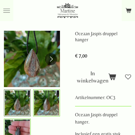
Ga
direct
naar
de
Oceaan Jaspis druppel
hoofdinhoud
hanger
€ 7,00
In
winkelwagen
Artikelnummer:
OC3
Oceaan Jaspis druppel
hanger.
Inclusief een gratis stuk