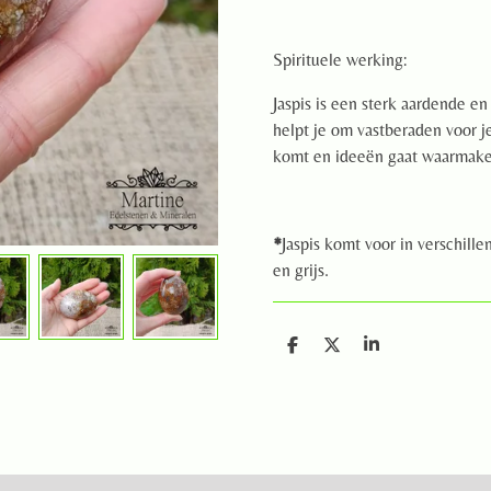
Spirituele werking:
Jaspis is een sterk aardende e
helpt je om vastberaden voor je
komt en ideeën gaat waarmake
*
Jaspis komt voor in verschill
en grijs.
D
D
S
e
e
h
l
e
a
e
l
r
n
e