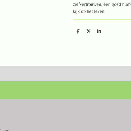
zelfvertrouwen, een goed humeu
kijk op het leven.
D
D
S
e
e
h
l
e
a
e
l
r
n
e
" aan.