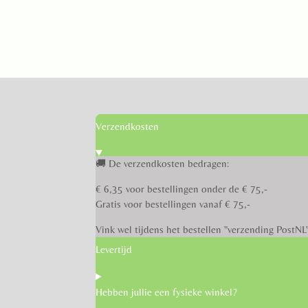
Verzendkosten
🚚 De verzendkosten bedragen:
€ 6,35 voor bestellingen onder de € 75,-
Gratis voor bestellingen vanaf € 75,-
Vink wel tijdens het bestellen "verzending PostNL
Levertijd
Hebben jullie een fysieke winkel?