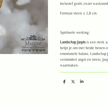
Inclusief gratis zwart waxkoord
Formaat steen ± 2,8 cm.
Spirituele werking:
Landschap Jaspis
is een sterk 
helpt je om met beide benen op
emotionele balans. Landschap Ja
vermindert angst en stress. Jas
waarmaken.
D
D
S
e
e
h
l
e
a
e
l
r
n
e