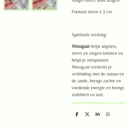
hanger direct kunt dragen.
Formaat steen ± 3 cm.
Spirituele werking:
Mosagaat
helpt angsten,
stress en zorgen loslaten en
helpt je ontspannen.
Mosagaat versterkt je
verbinding met de natuur en
de aarde, brengt zachte en
voedende energie en brengt
stabiliteit en rust.
D
D
S
D
e
e
h
e
l
e
a
l