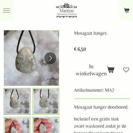
Ga
direct
naar
de
Mosagaat hanger.
hoofdinhoud
€ 6,50
In
winkelwagen
Artikelnummer:
MA7
Mosagaat hanger doorboord.
Inclusief een gratis stuk
zwart waxkoord zodat je de