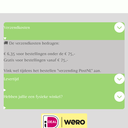
e
l
r
e
n
e
n
Verzendkosten
🚚 De verzendkosten bedragen:
€ 6,35 voor bestellingen onder de € 75,-
Gratis voor bestellingen vanaf € 75,-
Vink wel tijdens het bestellen "verzending PostNL" aan.
Levertijd
Hebben jullie een fysieke winkel?