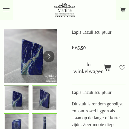
Ga
direct
naar
de
Lapis Lazuli sculptuur
hoofdinhoud
€ 65,50
In
winkelwagen
Lapis Lazuli sculptuur.
Dit stuk is rondom gepolijst
en kan zowel liggen als
staan op de lange of korte
zijde. Zeer mooie diep