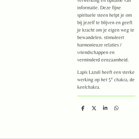
verwerking en opname van
informatie. Deze fijne
spirituele steen helpt je om
bij jezelf te blijven en geeft
je kracht om je eigen weg te
bewandelen. stimuleert
harmonieuze relaties /
vriendschappen en
verminderd eenzaamheid.
Lapis Lazuli heeft een sterke
e
werking op het 5
chakra, de
keelchakra.
D
D
S
D
e
e
h
e
l
e
a
l
e
l
r
e
n
e
n