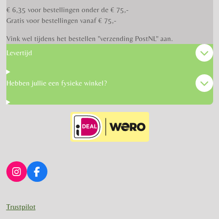
€ 6,35 voor bestellingen onder de € 75,-
Gratis voor bestellingen vanaf € 75,-
Vink wel tijdens het bestellen "verzending PostNL" aan.
Levertijd
Hebben jullie een fysieke winkel?
I
F
n
a
s
c
t
e
Trustpilot
a
b