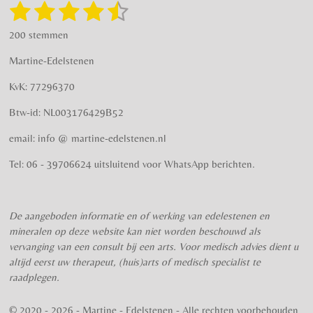
g
o
1
2
3
4
5
S
R
r
o
t
a
s
s
s
s
s
e
a
k
200 stemmen
t
m
m
t
t
t
t
t
i
m
Martine-Edelstenen
e
n
e
e
e
e
e
n
g
KvK: 77296370
r
r
r
r
r
:
Btw-id: NL003176429B52
4
r
r
r
r
.
email: info @ martine-edelstenen.nl
e
e
e
e
5
n
n
n
n
7
Tel: 06 - 39706624 uitsluitend voor WhatsApp berichten.
5
s
t
De aangeboden informatie en of werking van edelestenen en
e
mineralen op deze website kan niet worden beschouwd als
r
vervanging van een consult bij een arts. Voor medisch advies dient u
r
altijd eerst uw therapeut, (huis)arts of medisch specialist te
e
raadplegen.
n
© 2020 - 2026 - Martine - Edelstenen - Alle rechten voorbehouden