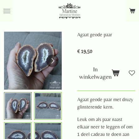
Ga
direct
naar
de
Agaat geode paar
hoofdinhoud
€ 19,50
In
winkelwagen
Agaat geode paar met druzy
glinsterende kern.
Leuk om als paar naast
elkaar neer te leggen of om
1 deel cadeau te doen aan