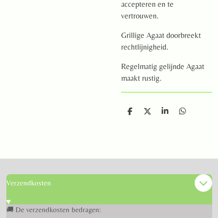
accepteren en te
vertrouwen.
Grillige Agaat doorbreekt
rechtlijnigheid.
Regelmatig gelijnde Agaat
maakt rustig.
D
D
S
D
e
e
h
e
l
e
a
l
e
l
r
e
n
e
n
Verzendkosten
🚚 De verzendkosten bedragen: