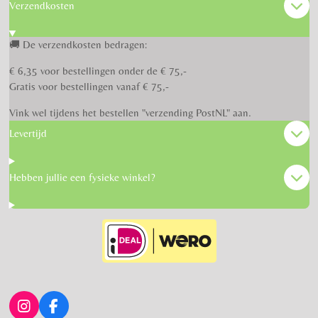
Verzendkosten
🚚 De verzendkosten bedragen:
€ 6,35 voor bestellingen onder de € 75,-
Gratis voor bestellingen vanaf € 75,-
Vink wel tijdens het bestellen "verzending PostNL" aan.
Levertijd
Hebben jullie een fysieke winkel?
I
F