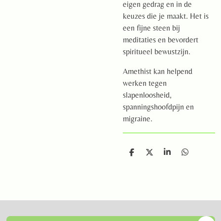
eigen gedrag en in de
keuzes die je maakt. Het is
een fijne steen bij
meditaties en bevordert
spiritueel bewustzijn.
Amethist kan helpend
werken tegen
slapenloosheid,
spanningshoofdpijn en
migraine.
D
D
S
D
e
e
h
e
l
e
a
l
e
l
r
e
n
e
n