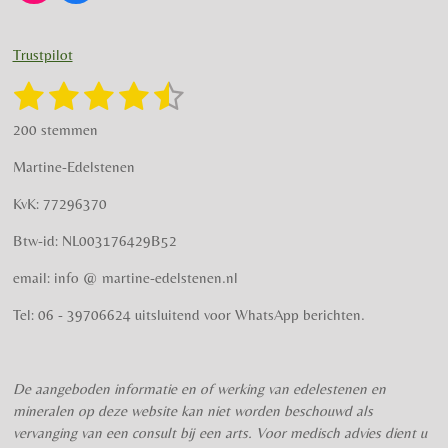
n
a
s
c
t
e
Trustpilot
a
b
g
o
1
2
3
4
5
S
R
r
o
t
a
s
s
s
s
s
e
a
k
200 stemmen
t
m
m
t
t
t
t
t
i
m
Martine-Edelstenen
e
n
e
e
e
e
e
n
g
KvK: 77296370
r
r
r
r
r
:
Btw-id: NL003176429B52
4
r
r
r
r
.
email: info @ martine-edelstenen.nl
e
e
e
e
5
n
n
n
n
7
Tel: 06 - 39706624 uitsluitend voor WhatsApp berichten.
5
s
t
De aangeboden informatie en of werking van edelestenen en
e
mineralen op deze website kan niet worden beschouwd als
r
vervanging van een consult bij een arts. Voor medisch advies dient u
r