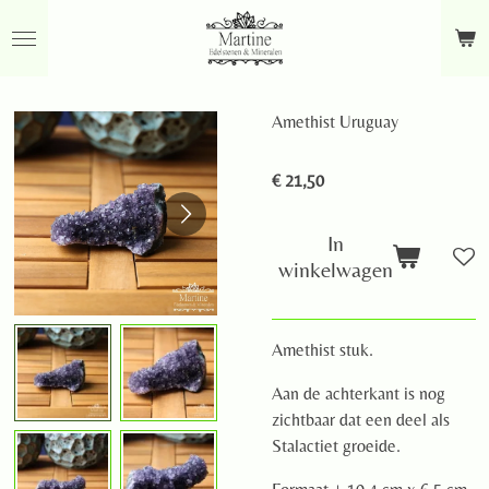
Ga
direct
naar
de
Amethist Uruguay
hoofdinhoud
€ 21,50
In
winkelwagen
Amethist stuk.
Aan de achterkant is nog
zichtbaar dat een deel als
Stalactiet groeide.