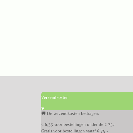
Verzendkosten
🚚 De verzendkosten bedragen:
€ 6,35 voor bestellingen onder de € 75,-
Gratis voor bestellingen vanaf € 75,-