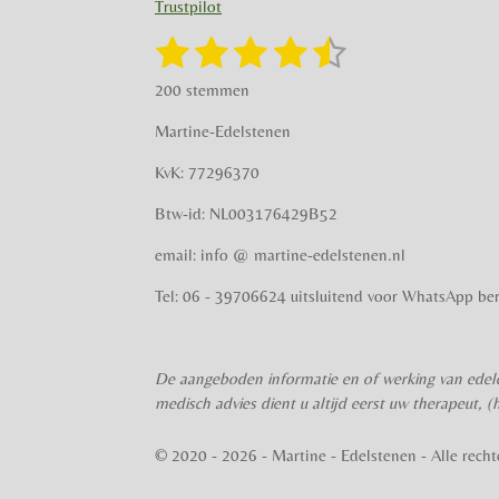
Trustpilot
r
o
a
k
1
2
3
4
5
S
R
m
t
a
s
s
s
s
s
e
200 stemmen
t
m
t
t
t
t
t
i
m
Martine-Edelstenen
e
n
e
e
e
e
e
n
g
KvK: 77296370
r
r
r
r
r
:
Btw-id: NL003176429B52
4
r
r
r
r
.
email: info @ martine-edelstenen.nl
e
e
e
e
5
n
n
n
n
7
Tel: 06 - 39706624 uitsluitend voor WhatsApp ber
5
s
t
De aangeboden informatie en of werking van edele
e
medisch advies dient u altijd eerst uw therapeut, (
r
r
© 2020 - 2026 - Martine - Edelstenen - Alle rec
e
n