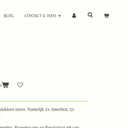
BLOG
CONTACT & INFO
n
 stukken steen. Namelijk 1x Amethist, 1x
.
thist, Rozenkwarts en Bergkristal elkaars