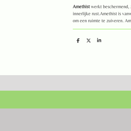
Amethist
werkt beschermend, z
innerlijke rust.Amethist is va
om een ruimte te zuiveren. Ame
D
D
S
e
e
h
l
e
a
e
l
r
n
e