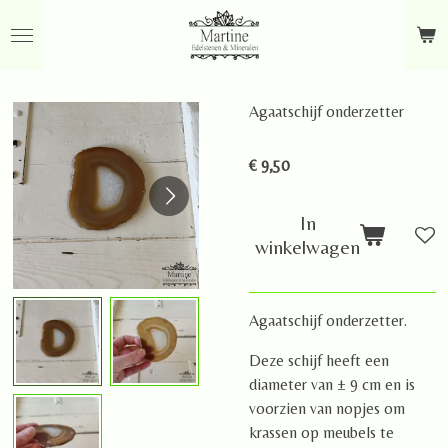
Ga
direct
naar
de
Agaatschijf onderzetter
hoofdinhoud
€ 9,50
In
winkelwagen
Agaatschijf onderzetter.
Deze schijf heeft een
diameter van ± 9 cm en is
voorzien van nopjes om
krassen op meubels te