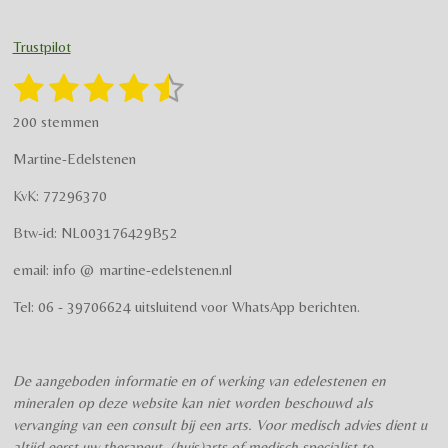
n
a
s
c
t
e
Trustpilot
a
b
g
o
1
2
3
4
5
S
R
r
o
t
a
s
s
s
s
s
e
a
k
200 stemmen
t
m
m
t
t
t
t
t
i
m
Martine-Edelstenen
e
n
e
e
e
e
e
n
g
KvK: 77296370
r
r
r
r
r
:
Btw-id: NL003176429B52
4
r
r
r
r
.
email: info @ martine-edelstenen.nl
e
e
e
e
5
n
n
n
n
7
Tel: 06 - 39706624 uitsluitend voor WhatsApp berichten.
5
s
t
De aangeboden informatie en of werking van edelestenen en
e
mineralen op deze website kan niet worden beschouwd als
r
vervanging van een consult bij een arts. Voor medisch advies dient u
r
altijd eerst uw therapeut, (huis)arts of medisch specialist te