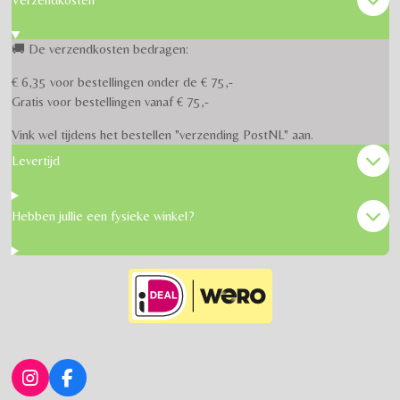
🚚 De verzendkosten bedragen:
€ 6,35 voor bestellingen onder de € 75,-
Gratis voor bestellingen vanaf € 75,-
Vink wel tijdens het bestellen "verzending PostNL" aan.
Levertijd
Hebben jullie een fysieke winkel?
I
F