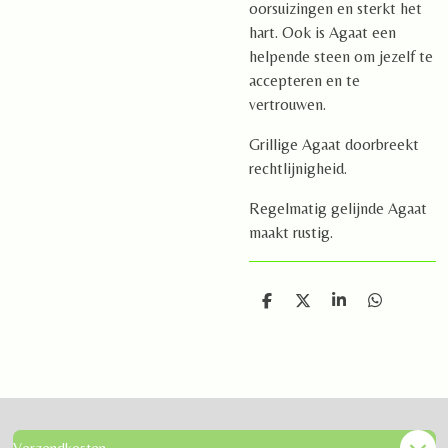
oorsuizingen en sterkt het
hart. Ook is Agaat een
helpende steen om jezelf te
accepteren en te
vertrouwen.
Grillige Agaat doorbreekt
rechtlijnigheid.
Regelmatig gelijnde Agaat
maakt rustig.
D
D
S
D
e
e
h
e
l
e
a
l
e
l
r
e
n
e
n
Verzendkosten