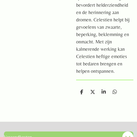
bevordert helderziendheid
en de herinnering aan
dromen. Celestien helpt bij
gevoelens van zwaarte,
beperking, beklemming en
onmacht. Met zijn
kalmerende werking kan
Celestien heftige emoties
tot bedaren brengen en
helpen ontspannen.
D
D
S
D
e
e
h
e
l
e
a
l
e
l
r
e
n
e
n
Verzendkosten