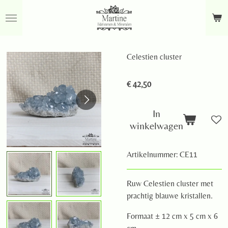
Ga
direct
naar
de
Celestien cluster
hoofdinhoud
€ 42,50
In
winkelwagen
Artikelnummer:
CE11
Ruw Celestien cluster met
prachtig blauwe kristallen.
Formaat ± 12 cm x 5 cm x 6