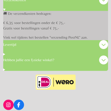
🚚 De verzendkosten bedragen:
€ 6,35 voor bestellingen onder de € 75,-
Gratis voor bestellingen vanaf € 75,-
Vink wel tijdens het bestellen "verzending PostNL" aan.
Levertijd
Hebben jullie een fysieke winkel?
I
F