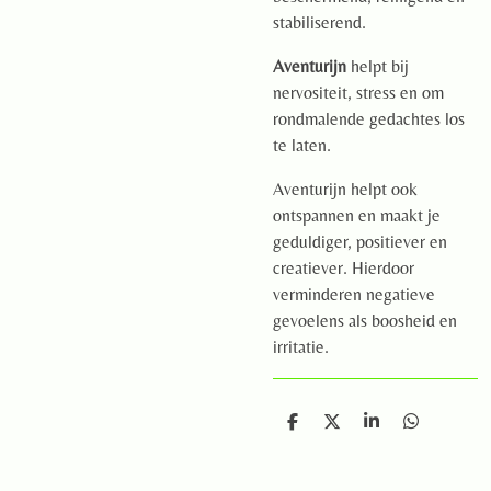
stabiliserend.
Aventurijn
helpt bij
nervositeit, stress en om
rondmalende gedachtes los
te laten.
Aventurijn helpt ook
ontspannen en maakt je
geduldiger, positiever en
creatiever. Hierdoor
verminderen negatieve
gevoelens als boosheid en
irritatie.
D
D
S
D
e
e
h
e
l
e
a
l
e
l
r
e