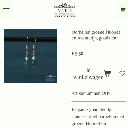
Ga
direct
naar
de
Oorbellen groene Fluoriet
hoofdinhoud
en Aventurijn, goudkleur
€ 9,50
In
winkelwagen
Artikelnummer:
OH9
Elegante goudkleurige
stainless steel oorbellen met
groene Fluoriet en