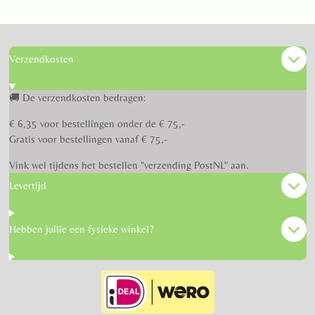
n
e
n
Verzendkosten
🚚 De verzendkosten bedragen:
€ 6,35 voor bestellingen onder de € 75,-
Gratis voor bestellingen vanaf € 75,-
Vink wel tijdens het bestellen "verzending PostNL" aan.
Levertijd
Hebben jullie een fysieke winkel?