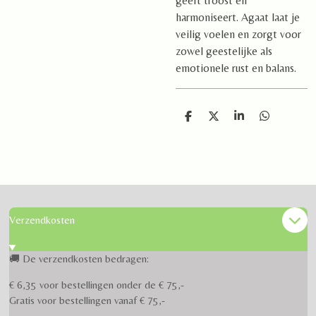
geeft troost en
harmoniseert. Agaat laat je
veilig voelen en zorgt voor
zowel geestelijke als
emotionele rust en balans.
D
D
S
D
e
e
h
e
l
e
a
l
e
l
r
e
n
e
n
Verzendkosten
🚚 De verzendkosten bedragen:
€ 6,35 voor bestellingen onder de € 75,-
Gratis voor bestellingen vanaf € 75,-