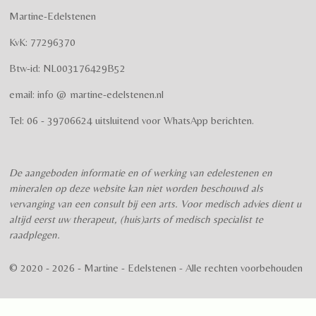
t
t
t
t
t
i
m
Martine-Edelstenen
e
n
e
e
e
e
e
n
g
KvK: 77296370
r
r
r
r
r
:
Btw-id: NL003176429B52
4
r
r
r
r
.
email: info @ martine-edelstenen.nl
e
e
e
e
5
n
n
n
n
7
Tel: 06 - 39706624 uitsluitend voor WhatsApp berichten.
5
s
t
De aangeboden informatie en of werking van edelestenen en
e
mineralen op deze website kan niet worden beschouwd als
r
vervanging van een consult bij een arts. Voor medisch advies dient u
r
altijd eerst uw therapeut, (huis)arts of medisch specialist te
e
raadplegen.
n
© 2020 - 2026 - Martine - Edelstenen - Alle rechten voorbehouden