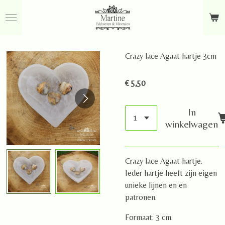
Ga
direct
naar
de
Crazy lace Agaat hartje 3cm
hoofdinhoud
€ 5,50
In
winkelwagen
Crazy lace Agaat hartje.
Ieder hartje heeft zijn eigen
unieke lijnen en en
patronen.
Formaat: 3 cm.