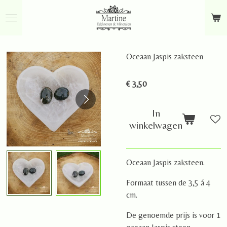
Ga
direct
naar
de
Oceaan Jaspis zaksteen
hoofdinhoud
€ 3,50
In
winkelwagen
Oceaan Jaspis zaksteen.
Formaat tussen de 3,5 á 4
cm.
De genoemde prijs is voor 1