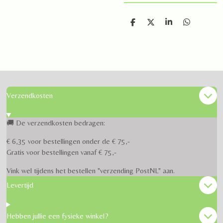
D
D
S
D
e
e
h
e
l
e
a
l
e
l
r
e
n
e
n
Verzendkosten
🚚 De verzendkosten bedragen:
€ 6,35 voor bestellingen onder de € 75,-
Gratis voor bestellingen vanaf € 75,-
Vink wel tijdens het bestellen "verzending PostNL" aan.
Levertijd
Hebben jullie een fysieke winkel?