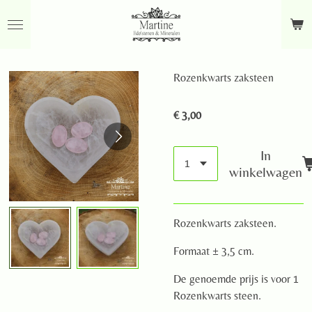
Ga
direct
naar
de
Rozenkwarts zaksteen
hoofdinhoud
€ 3,00
In
winkelwagen
Rozenkwarts zaksteen.
Formaat ± 3,5 cm.
De genoemde prijs is voor 1
Rozenkwarts steen.