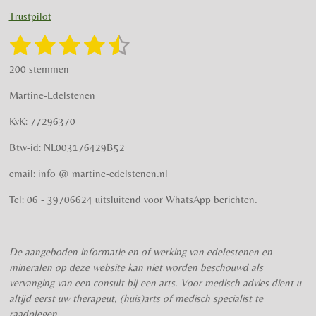
t
e
Trustpilot
a
b
g
o
1
2
3
4
5
S
R
r
o
t
a
s
s
s
s
s
e
a
k
200 stemmen
t
m
m
t
t
t
t
t
i
m
Martine-Edelstenen
e
n
e
e
e
e
e
n
g
KvK: 77296370
r
r
r
r
r
:
Btw-id: NL003176429B52
4
r
r
r
r
.
email: info @ martine-edelstenen.nl
e
e
e
e
5
n
n
n
n
7
Tel: 06 - 39706624 uitsluitend voor WhatsApp berichten.
5
s
t
De aangeboden informatie en of werking van edelestenen en
e
mineralen op deze website kan niet worden beschouwd als
r
vervanging van een consult bij een arts. Voor medisch advies dient u
r
altijd eerst uw therapeut, (huis)arts of medisch specialist te
e
raadplegen.