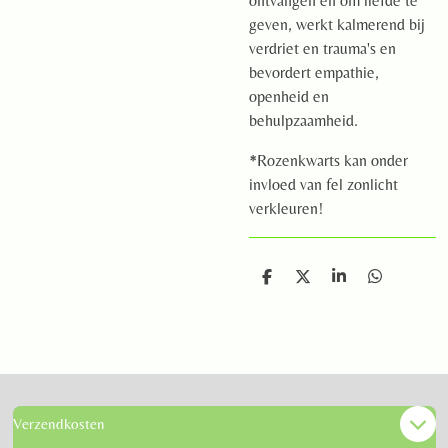
ontvangen en om liefde te
geven, werkt kalmerend bij
verdriet en trauma's en
bevordert empathie,
openheid en
behulpzaamheid.
*Rozenkwarts kan onder
invloed van fel zonlicht
verkleuren!
D
D
S
D
e
e
h
e
l
e
a
l
e
l
r
e
n
e
n
Verzendkosten