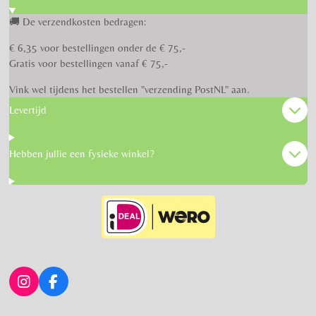
🚚 De verzendkosten bedragen:
€ 6,35 voor bestellingen onder de € 75,-
Gratis voor bestellingen vanaf € 75,-
Vink wel tijdens het bestellen "verzending PostNL" aan.
Levertijd
Hebben jullie een fysieke winkel?
I
F
n
a
s
c