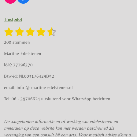
n
a
s
c
t
e
Trustpilot
a
b
g
o
1
2
3
4
5
S
R
r
o
t
a
s
s
s
s
s
e
a
k
200 stemmen
t
m
m
t
t
t
t
t
i
m
Martine-Edelstenen
e
n
e
e
e
e
e
n
g
KvK: 77296370
r
r
r
r
r
:
Btw-id: NL003176429B52
4
r
r
r
r
.
email: info @ martine-edelstenen.nl
e
e
e
e
5
n
n
n
n
7
Tel: 06 - 39706624 uitsluitend voor WhatsApp berichten.
5
s
t
De aangeboden informatie en of werking van edelestenen en
e
mineralen op deze website kan niet worden beschouwd als
r
vervanging van een consult bij een arts. Voor medisch advies dient u