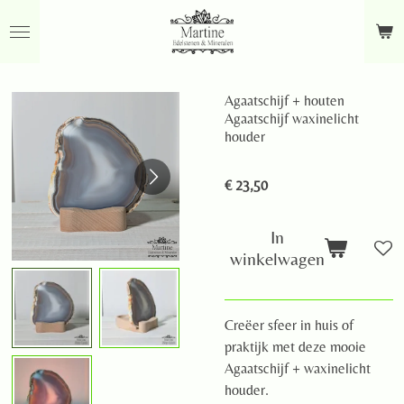
Ga
direct
naar
de
Agaatschijf + houten
hoofdinhoud
Agaatschijf waxinelicht
houder
€ 23,50
In
winkelwagen
Creëer sfeer in huis of
praktijk met deze mooie
Agaatschijf + waxinelicht
houder.