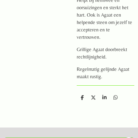
Helpt bij heimwee en
oorsuizingen en sterkt het
hart. Ook is Agaat een
helpende steen om jezelf te
accepteren en te
vertrouwen.
Grillige Agaat doorbreekt
rechtlijnigheid.
Regelmatig gelijnde Agaat
maakt rustig.
D
D
S
D
e
e
h
e
l
e
a
l
e
l
r
e
n
e
n