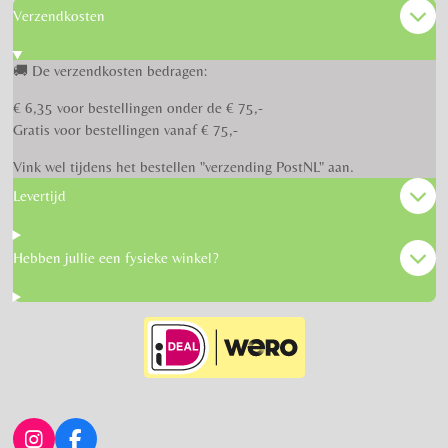
Verzendkosten
🚚 De verzendkosten bedragen:
€ 6,35 voor bestellingen onder de € 75,-
Gratis voor bestellingen vanaf € 75,-
Vink wel tijdens het bestellen "verzending PostNL" aan.
Levertijd
Hebben jullie een fysieke winkel?
I
F