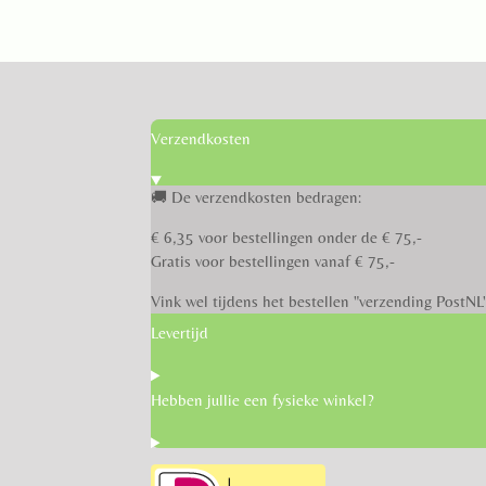
Verzendkosten
🚚 De verzendkosten bedragen:
€ 6,35 voor bestellingen onder de € 75,-
Gratis voor bestellingen vanaf € 75,-
Vink wel tijdens het bestellen "verzending PostNL
Levertijd
Hebben jullie een fysieke winkel?