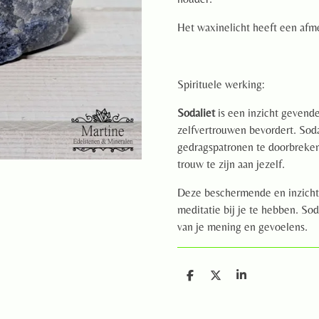
Het waxinelicht heeft een afm
Spirituele werking:
Sodaliet
is een inzicht gevende
zelfvertrouwen bevordert. Sod
gedragspatronen te doorbreken
trouw te zijn aan jezelf.
Deze beschermende en inzicht 
meditatie bij je te hebben. Sod
van je mening en gevoelens.
D
D
S
e
e
h
l
e
a
e
l
r