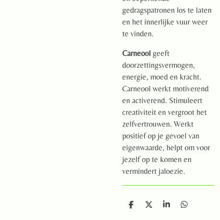
gedragspatronen los te laten
en het innerlijke vuur weer
te vinden.
Carneool
geeft
doorzettingsvermogen,
energie, moed en kracht.
Carneool werkt motiverend
en activerend. Stimuleert
creativiteit en vergroot het
zelfvertrouwen. Werkt
positief op je gevoel van
eigenwaarde, helpt om voor
jezelf op te komen en
vermindert jaloezie.
D
D
S
D
e
e
h
e