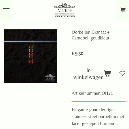
Ga
direct
naar
de
Oorbellen Granaat +
hoofdinhoud
Carneool, goudkleur
€ 9,50
In
winkelwagen
Artikelnummer:
OH24
Elegante goudkleurige
stainless steel oorbellen met
facet geslepen Carneool,