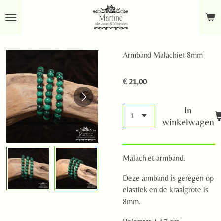
Ga
direct
naar
de
Armband Malachiet 8mm
hoofdinhoud
€ 21,00
In
winkelwagen
Malachiet armband.
Deze armband is geregen op
elastiek en de kraalgrote is
8mm.