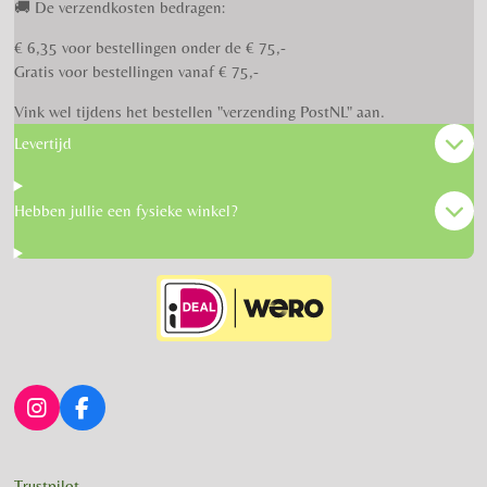
🚚 De verzendkosten bedragen:
€ 6,35 voor bestellingen onder de € 75,-
Gratis voor bestellingen vanaf € 75,-
Vink wel tijdens het bestellen "verzending PostNL" aan.
Levertijd
Hebben jullie een fysieke winkel?
I
F
n
a
s
c
t
e
Trustpilot