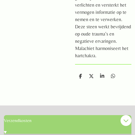
verlichten en versterkt het
vermogen informatie op te
nemen en te verwerken.
Deze steen werkt bevrijdend
op oude trauma’s en
negatieve ervaringen.
Malachiet harmoniseert het
hartchakra.
D
D
S
D
e
e
h
e
l
e
a
l
e
l
r
e
n
e
n
Verzendkosten