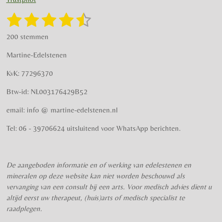
a
b
g
o
1
2
3
4
5
S
R
r
o
t
a
s
s
s
s
s
e
a
k
200 stemmen
t
m
m
t
t
t
t
t
i
m
Martine-Edelstenen
e
n
e
e
e
e
e
n
g
KvK: 77296370
r
r
r
r
r
:
Btw-id: NL003176429B52
4
r
r
r
r
.
email: info @ martine-edelstenen.nl
e
e
e
e
5
n
n
n
n
7
Tel: 06 - 39706624 uitsluitend voor WhatsApp berichten.
5
s
t
De aangeboden informatie en of werking van edelestenen en
e
mineralen op deze website kan niet worden beschouwd als
r
vervanging van een consult bij een arts. Voor medisch advies dient u
r
altijd eerst uw therapeut, (huis)arts of medisch specialist te
e
raadplegen.
n