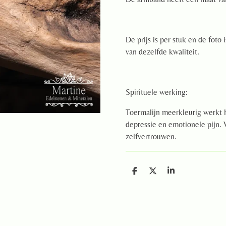
De prijs is per stuk en de foto
van dezelfde kwaliteit.
Spirituele werking:
Toermalijn meerkleurig werkt 
depressie en emotionele pijn. 
zelfvertrouwen.
D
D
S
e
e
h
l
e
a
e
l
r
n
e