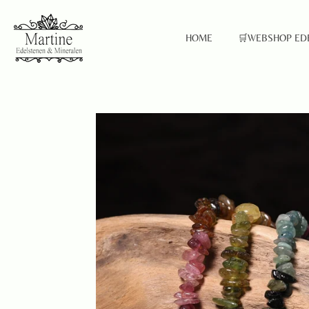
Ga
direct
HOME
🛒WEBSHOP ED
naar
de
hoofdinhoud