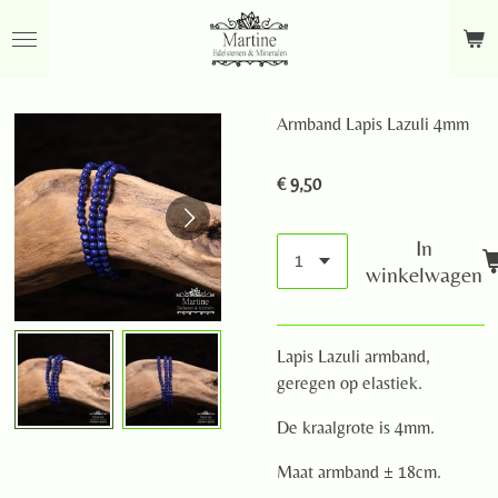
Ga
direct
naar
de
Armband Lapis Lazuli 4mm
hoofdinhoud
€ 9,50
In
winkelwagen
Lapis Lazuli armband,
geregen op elastiek.
De kraalgrote is 4mm.
Maat armband ± 18cm.