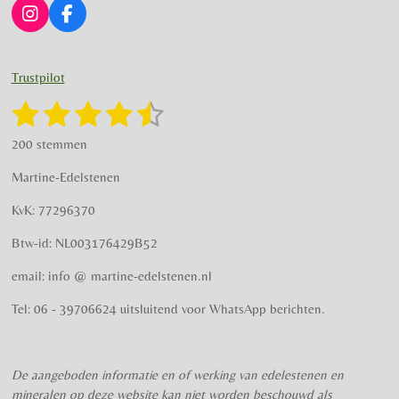
I
F
n
a
s
c
t
e
Trustpilot
a
b
g
o
1
2
3
4
5
S
R
r
o
t
a
s
s
s
s
s
e
a
k
200 stemmen
t
m
m
t
t
t
t
t
i
m
Martine-Edelstenen
e
n
e
e
e
e
e
n
g
KvK: 77296370
r
r
r
r
r
:
Btw-id: NL003176429B52
4
r
r
r
r
.
email: info @ martine-edelstenen.nl
e
e
e
e
5
n
n
n
n
7
Tel: 06 - 39706624 uitsluitend voor WhatsApp berichten.
5
s
t
De aangeboden informatie en of werking van edelestenen en
e
mineralen op deze website kan niet worden beschouwd als