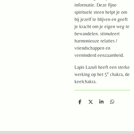
informatie. Deze fijne
spirituele steen helpt je om
bij jezelf te blijven en geeft
je kracht om je eigen weg te
bewandelen. stimuleert
harmonieuze relaties /
vriendschappen en
verminderd eenzaamheid.
Lapis Lazuli heeft een sterke
e
werking op het 5
chakra, de
keelchakra.
D
D
S
D
e
e
h
e
l
e
a
l
e
l
r
e
n
e
n