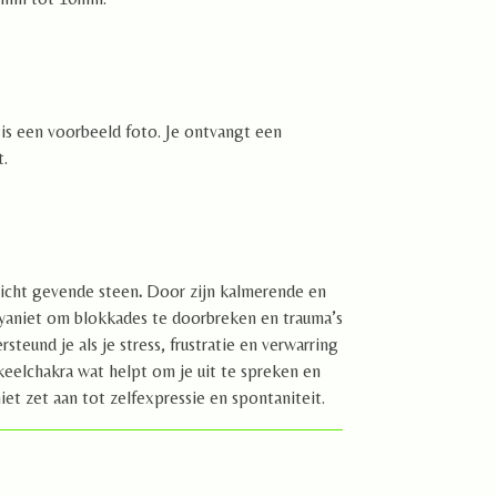
o is een voorbeeld foto. Je ontvangt een
it.
nzicht gevende steen
.
Door zijn kalmerende en
yaniet om blokkades te doorbreken en trauma’s
steund je als je stress, frustratie en verwarring
keelchakra wat helpt om je uit te spreken en
niet zet aan tot zelfexpressie en spontaniteit.