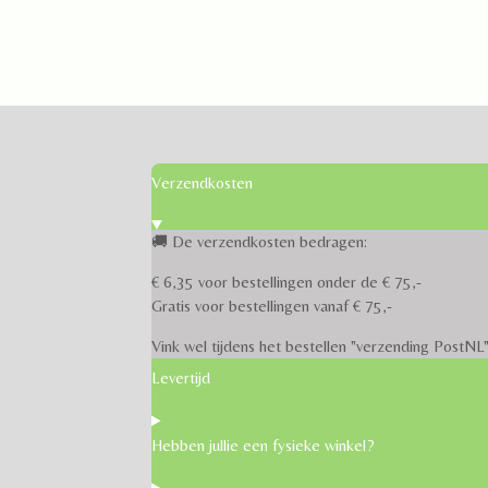
Verzendkosten
🚚 De verzendkosten bedragen:
€ 6,35 voor bestellingen onder de € 75,-
Gratis voor bestellingen vanaf € 75,-
Vink wel tijdens het bestellen "verzending PostNL"
Levertijd
Hebben jullie een fysieke winkel?