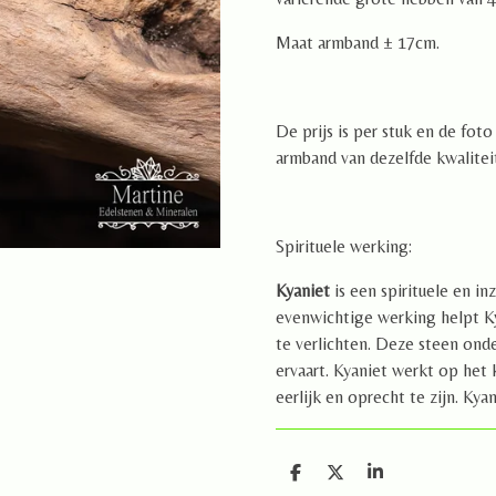
Maat armband ± 17cm.
De prijs is per stuk en de fot
armband van dezelfde kwalite
Spirituele werking:
Kyaniet
is een spirituele en i
evenwichtige werking helpt K
te verlichten. Deze steen onder
ervaart. Kyaniet werkt op het 
eerlijk en oprecht te zijn. Kya
D
D
S