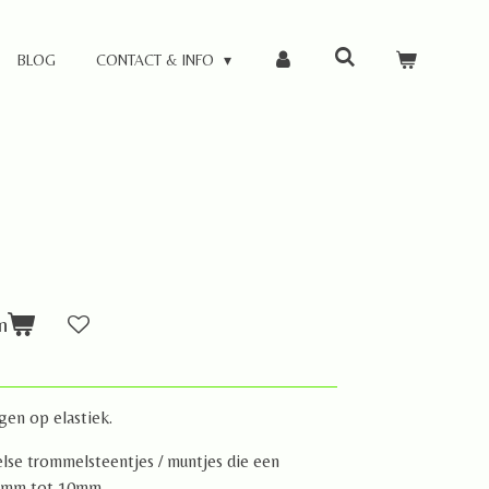
BLOG
CONTACT & INFO
n
gen op elastiek.
lse trommelsteentjes / muntjes die een
 4mm tot 10mm.