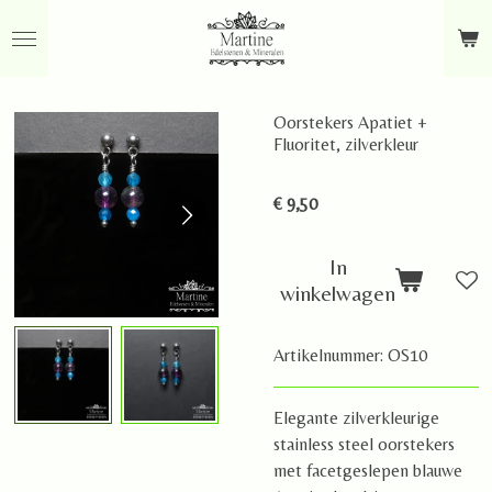
Ga
direct
naar
de
Oorstekers Apatiet +
hoofdinhoud
Fluoritet, zilverkleur
€ 9,50
In
winkelwagen
Artikelnummer:
OS10
Elegante zilverkleurige
stainless steel oorstekers
met facetgeslepen blauwe