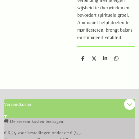
verbinding met je eigen
wijsheid te (her)vinden en
bevordert spirituele groei.
Ammoniet helpt doelen te
manifesteren, brengt balans
en stimuleert vitaliteit.
D
D
S
D
e
e
h
e
l
e
a
l
e
l
r
e
n
e
n
Verzendkosten
🚚 De verzendkosten bedragen:
€ 6,35 voor bestellingen onder de € 75,-