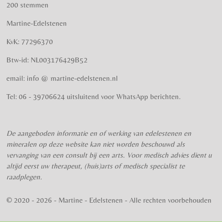
s
s
s
s
s
e
a
k
200 stemmen
t
m
m
t
t
t
t
t
i
m
Martine-Edelstenen
e
n
e
e
e
e
e
n
g
KvK: 77296370
r
r
r
r
r
:
Btw-id: NL003176429B52
4
r
r
r
r
.
email: info @ martine-edelstenen.nl
e
e
e
e
5
n
n
n
n
7
Tel: 06 - 39706624 uitsluitend voor WhatsApp berichten.
5
s
t
De aangeboden informatie en of werking van edelestenen en
e
mineralen op deze website kan niet worden beschouwd als
r
vervanging van een consult bij een arts. Voor medisch advies dient u
r
altijd eerst uw therapeut, (huis)arts of medisch specialist te
e
raadplegen.
n
© 2020 - 2026 - Martine - Edelstenen - Alle rechten voorbehouden