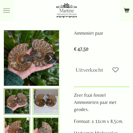
Ga
direct
naar
de
Ammoniet paar
hoofdinhoud
€ 47,50
Uitverkocht
Zeer fraai fossiel
Ammonieten paar met
geodes.
Formaat: ± 11cm x 8,5cm.