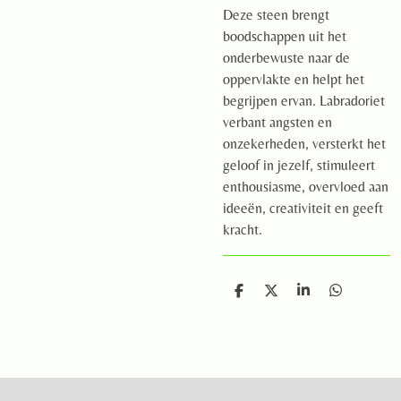
Deze steen brengt
boodschappen uit het
onderbewuste naar de
oppervlakte en helpt het
begrijpen ervan. Labradoriet
verbant angsten en
onzekerheden, versterkt het
geloof in jezelf, stimuleert
enthousiasme, overvloed aan
ideeën, creativiteit en geeft
kracht.
D
D
S
D
e
e
h
e
l
e
a
l
e
l
r
e
n
e
n