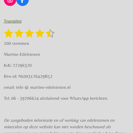
I
F
n
a
s
c
t
e
Trustpilot
a
b
g
o
1
2
3
4
5
S
R
r
o
t
a
s
s
s
s
s
e
a
k
200 stemmen
t
m
m
t
t
t
t
t
i
m
Martine-Edelstenen
e
n
e
e
e
e
e
n
g
KvK: 77296370
r
r
r
r
r
:
Btw-id: NL003176429B52
4
r
r
r
r
.
email: info @ martine-edelstenen.nl
e
e
e
e
5
n
n
n
n
7
Tel: 06 - 39706624 uitsluitend voor WhatsApp berichten.
5
s
t
De aangeboden informatie en of werking van edelestenen en
e
mineralen op deze website kan niet worden beschouwd als
r