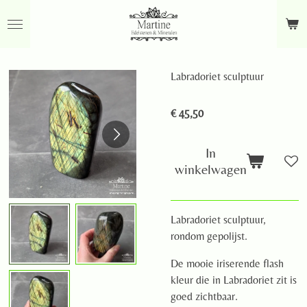
Ga
direct
naar
de
Labradoriet sculptuur
hoofdinhoud
€ 45,50
In
winkelwagen
Labradoriet sculptuur,
rondom gepolijst.
De mooie iriserende flash
kleur die in Labradoriet zit is
goed zichtbaar.