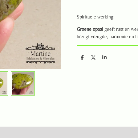
Spirituele werking:
Groene opaal
geeft rust en we
brengt vreugde, harmonie en li
D
D
S
e
e
h
l
e
a
e
l
r
n
e