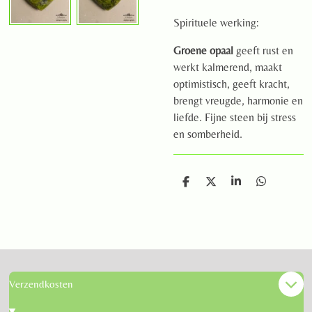
Spirituele werking:
Groene opaal
geeft rust en
werkt kalmerend, maakt
optimistisch, geeft kracht,
brengt vreugde, harmonie en
liefde. Fijne steen bij stress
en somberheid.
D
D
S
D
e
e
h
e
l
e
a
l
e
l
r
e
n
e
n
Verzendkosten