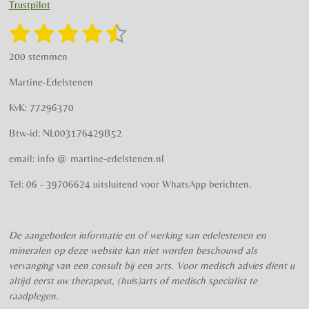
t
e
Trustpilot
a
b
g
o
1
2
3
4
5
S
R
r
o
t
a
s
s
s
s
s
e
a
k
200 stemmen
t
m
m
t
t
t
t
t
i
m
Martine-Edelstenen
e
n
e
e
e
e
e
n
g
KvK: 77296370
r
r
r
r
r
:
Btw-id: NL003176429B52
4
r
r
r
r
.
email: info @ martine-edelstenen.nl
e
e
e
e
5
n
n
n
n
7
Tel: 06 - 39706624 uitsluitend voor WhatsApp berichten.
5
s
t
De aangeboden informatie en of werking van edelestenen en
e
mineralen op deze website kan niet worden beschouwd als
r
vervanging van een consult bij een arts. Voor medisch advies dient u
r
altijd eerst uw therapeut, (huis)arts of medisch specialist te
e
raadplegen.
n