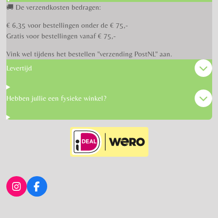
🚚 De verzendkosten bedragen:
€ 6,35 voor bestellingen onder de € 75,-
Gratis voor bestellingen vanaf € 75,-
Vink wel tijdens het bestellen "verzending PostNL" aan.
Levertijd
Hebben jullie een fysieke winkel?
I
F
n
a
s
c