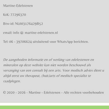
t
t
t
t
t
i
m
Martine-Edelstenen
e
n
e
e
e
e
e
n
g
KvK: 77296370
r
r
r
r
r
:
Btw-id: NL003176429B52
4
r
r
r
r
.
email: info @ martine-edelstenen.nl
e
e
e
e
5
n
n
n
n
7
Tel: 06 - 39706624 uitsluitend voor WhatsApp berichten.
5
s
t
De aangeboden informatie en of werking van edelestenen en
e
mineralen op deze website kan niet worden beschouwd als
r
vervanging van een consult bij een arts. Voor medisch advies dient u
r
altijd eerst uw therapeut, (huis)arts of medisch specialist te
e
raadplegen.
n
© 2020 - 2026 - Martine - Edelstenen - Alle rechten voorbehouden