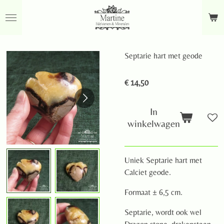
Ga
direct
naar
de
Septarie hart met geode
hoofdinhoud
€ 14,50
In
winkelwagen
Uniek Septarie hart met
Calciet geode.
Formaat ± 6,5 cm.
Septarie, wordt ook wel