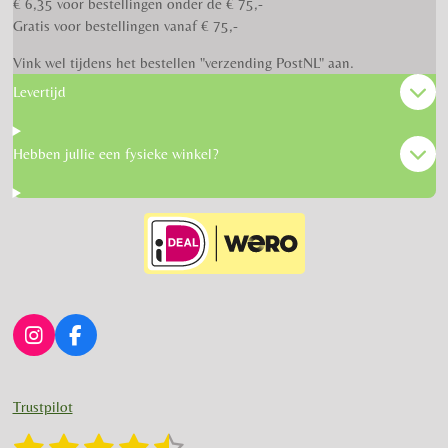
€ 6,35 voor bestellingen onder de € 75,-
Gratis voor bestellingen vanaf € 75,-
Vink wel tijdens het bestellen "verzending PostNL" aan.
Levertijd
Hebben jullie een fysieke winkel?
I
F
n
a
s
c
t
e
Trustpilot
a
b
g
o
1
2
3
4
5
S
R