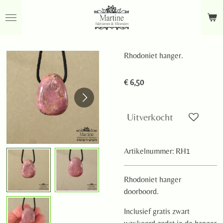
Ga
direct
naar
de
Rhodoniet hanger.
hoofdinhoud
€ 6,50
Uitverkocht
Artikelnummer:
RH1
Rhodoniet hanger
doorboord.
Inclusief gratis zwart