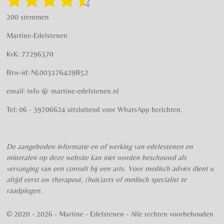
r
o
t
a
s
s
s
s
s
e
a
k
200 stemmen
t
m
m
t
t
t
t
t
i
m
Martine-Edelstenen
e
n
e
e
e
e
e
n
g
KvK: 77296370
r
r
r
r
r
:
Btw-id: NL003176429B52
4
r
r
r
r
.
email: info @ martine-edelstenen.nl
e
e
e
e
5
n
n
n
n
7
Tel: 06 - 39706624 uitsluitend voor WhatsApp berichten.
5
s
t
De aangeboden informatie en of werking van edelestenen en
e
mineralen op deze website kan niet worden beschouwd als
r
vervanging van een consult bij een arts. Voor medisch advies dient u
r
altijd eerst uw therapeut, (huis)arts of medisch specialist te
e
raadplegen.
n
© 2020 - 2026 - Martine - Edelstenen - Alle rechten voorbehouden