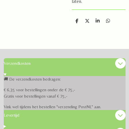
laten.
D
D
S
D
e
e
h
e
l
e
a
l
e
l
r
e
n
e
n
Verzendkosten
🚚 De verzendkosten bedragen:
€ 6,35 voor bestellingen onder de € 75,-
Gratis voor bestellingen vanaf € 75,-
Vink wel tijdens het bestellen "verzending PostNL" aan.
Levertijd