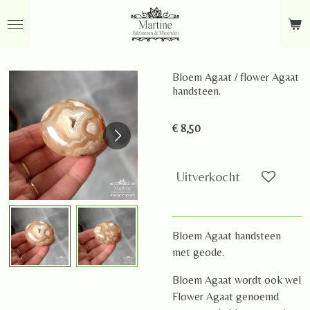
Ga
direct
naar
de
Bloem Agaat / flower Agaat
hoofdinhoud
handsteen.
€ 8,50
Uitverkocht
Bloem Agaat handsteen
met geode.
Bloem Agaat wordt ook wel
Flower Agaat genoemd