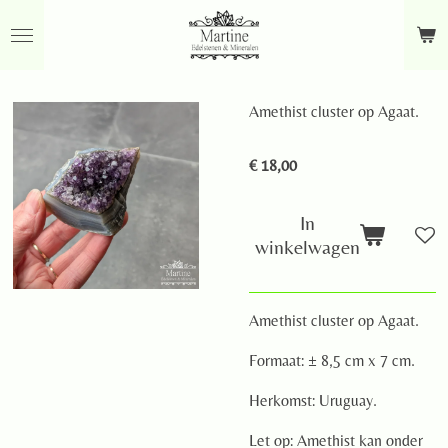
Ga
direct
naar
de
Amethist cluster op Agaat.
hoofdinhoud
€ 18,00
In
winkelwagen
Amethist cluster op Agaat.
Formaat: ± 8,5 cm x 7 cm.
Herkomst: Uruguay.
Let op: Amethist kan onder