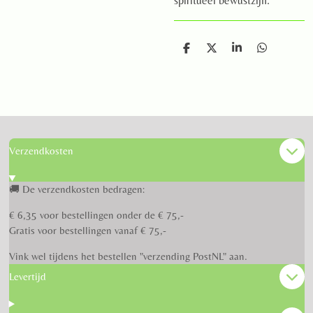
spiritueel bewustzijn.
D
D
S
D
e
e
h
e
l
e
a
l
e
l
r
e
n
e
n
Verzendkosten
🚚 De verzendkosten bedragen:
€ 6,35 voor bestellingen onder de € 75,-
Gratis voor bestellingen vanaf € 75,-
Vink wel tijdens het bestellen "verzending PostNL" aan.
Levertijd