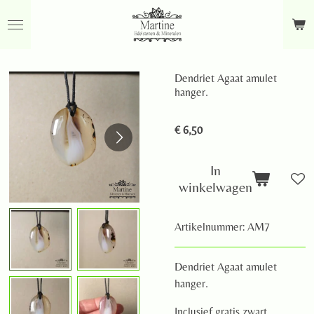
Ga
direct
naar
de
Dendriet Agaat amulet
hoofdinhoud
hanger.
€ 6,50
In
winkelwagen
Artikelnummer:
AM7
Dendriet Agaat amulet
hanger.
Inclusief gratis zwart