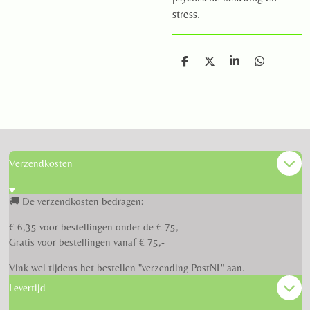
stress.
D
D
S
D
e
e
h
e
l
e
a
l
e
l
r
e
n
e
n
Verzendkosten
🚚 De verzendkosten bedragen:
€ 6,35 voor bestellingen onder de € 75,-
Gratis voor bestellingen vanaf € 75,-
Vink wel tijdens het bestellen "verzending PostNL" aan.
Levertijd