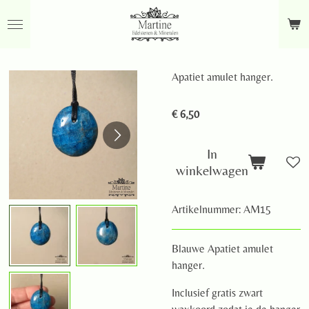
Ga
direct
naar
de
Apatiet amulet hanger.
hoofdinhoud
€ 6,50
In
winkelwagen
Artikelnummer:
AM15
Blauwe Apatiet amulet
hanger.
Inclusief gratis zwart