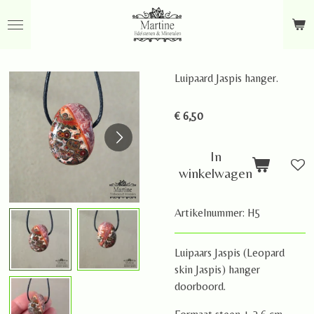
Ga
direct
naar
de
Luipaard Jaspis hanger.
hoofdinhoud
€ 6,50
In
winkelwagen
Artikelnummer:
H5
Luipaars Jaspis (Leopard
skin Jaspis) hanger
doorboord.