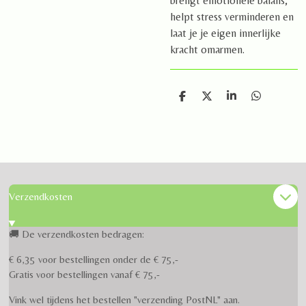
brengt emotionele balans,
helpt stress verminderen en
laat je je eigen innerlijke
kracht omarmen.
D
D
S
D
e
e
h
e
l
e
a
l
e
l
r
e
n
e
n
Verzendkosten
🚚 De verzendkosten bedragen:
€ 6,35 voor bestellingen onder de € 75,-
Gratis voor bestellingen vanaf € 75,-
Vink wel tijdens het bestellen "verzending PostNL" aan.