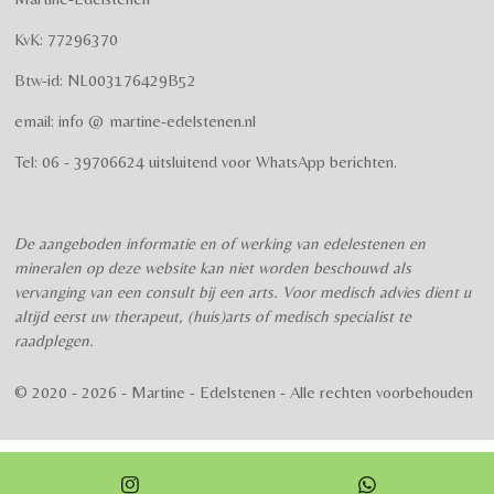
e
n
e
e
e
e
e
n
g
KvK: 77296370
r
r
r
r
r
:
Btw-id: NL003176429B52
4
r
r
r
r
.
email: info @ martine-edelstenen.nl
e
e
e
e
5
n
n
n
n
7
Tel: 06 - 39706624 uitsluitend voor WhatsApp berichten.
5
s
t
De aangeboden informatie en of werking van edelestenen en
e
mineralen op deze website kan niet worden beschouwd als
r
vervanging van een consult bij een arts. Voor medisch advies dient u
r
altijd eerst uw therapeut, (huis)arts of medisch specialist te
e
raadplegen.
n
© 2020 - 2026 - Martine - Edelstenen - Alle rechten voorbehouden