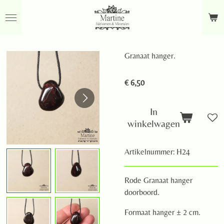
Ga
direct
naar
de
Granaat hanger.
hoofdinhoud
€ 6,50
In
winkelwagen
Artikelnummer:
H24
Rode Granaat hanger
doorboord.
Formaat hanger ± 2 cm.