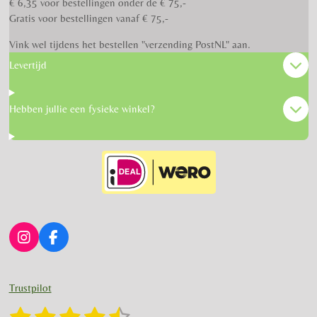
€ 6,35 voor bestellingen onder de € 75,-
Gratis voor bestellingen vanaf € 75,-
Vink wel tijdens het bestellen "verzending PostNL" aan.
Levertijd
Hebben jullie een fysieke winkel?
I
F
n
a
s
c
t
e
Trustpilot
a
b
g
o
1
2
3
4
5
S
R