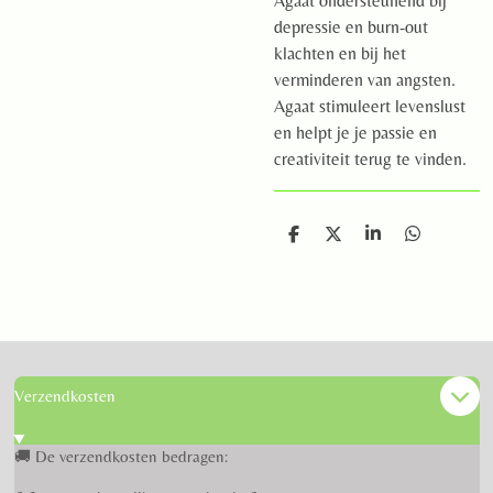
Agaat ondersteunend bij
depressie en burn-out
klachten en bij het
verminderen van angsten.
Agaat stimuleert levenslust
en helpt je je passie en
creativiteit terug te vinden.
D
D
S
D
e
e
h
e
l
e
a
l
e
l
r
e
n
e
n
Verzendkosten
🚚 De verzendkosten bedragen: