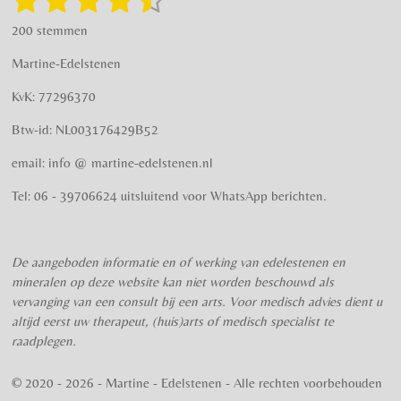
r
o
t
a
s
s
s
s
s
e
a
k
200 stemmen
t
m
m
t
t
t
t
t
i
m
Martine-Edelstenen
e
n
e
e
e
e
e
n
g
KvK: 77296370
r
r
r
r
r
:
Btw-id: NL003176429B52
4
r
r
r
r
.
email: info @ martine-edelstenen.nl
e
e
e
e
5
n
n
n
n
7
Tel: 06 - 39706624 uitsluitend voor WhatsApp berichten.
5
s
t
De aangeboden informatie en of werking van edelestenen en
e
mineralen op deze website kan niet worden beschouwd als
r
vervanging van een consult bij een arts. Voor medisch advies dient u
r
altijd eerst uw therapeut, (huis)arts of medisch specialist te
e
raadplegen.
n
© 2020 - 2026 - Martine - Edelstenen - Alle rechten voorbehouden