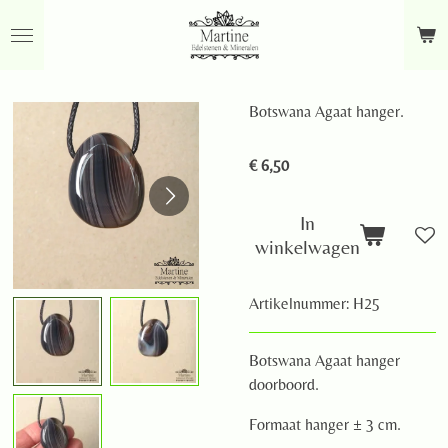
Ga
direct
naar
de
Botswana Agaat hanger.
hoofdinhoud
€ 6,50
In
winkelwagen
Artikelnummer:
H25
Botswana Agaat hanger
doorboord.
Formaat hanger ± 3 cm.