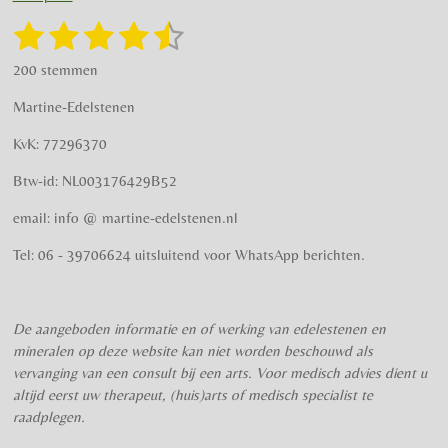
a
b
g
o
1
2
3
4
5
S
R
r
o
t
a
s
s
s
s
s
e
a
k
200 stemmen
t
m
m
t
t
t
t
t
i
m
Martine-Edelstenen
e
n
e
e
e
e
e
n
g
KvK: 77296370
r
r
r
r
r
:
Btw-id: NL003176429B52
4
r
r
r
r
.
email: info @ martine-edelstenen.nl
e
e
e
e
5
n
n
n
n
7
Tel: 06 - 39706624 uitsluitend voor WhatsApp berichten.
5
s
t
De aangeboden informatie en of werking van edelestenen en
e
mineralen op deze website kan niet worden beschouwd als
r
vervanging van een consult bij een arts. Voor medisch advies dient u
r
altijd eerst uw therapeut, (huis)arts of medisch specialist te
e
raadplegen.
n