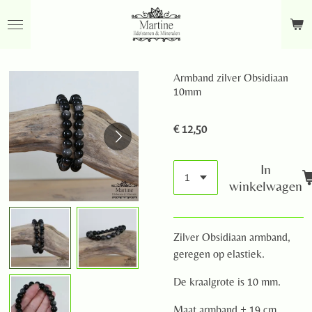
Ga
direct
naar
de
Armband zilver Obsidiaan
hoofdinhoud
10mm
€ 12,50
In
winkelwagen
Zilver Obsidiaan armband,
geregen op elastiek.
De kraalgrote is 10 mm.
Maat armband ± 19 cm.