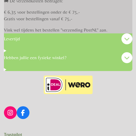
🚚 De verzendkosten bedragen:
€ 6,35 voor bestellingen onder de € 75,-
Gratis voor bestellingen vanaf € 75,-
Vink wel tijdens het bestellen "verzending PostNL" aan.
Levertijd
Hebben jullie een fysieke winkel?
I
F
n
a
s
c
t
e
Trustpilot