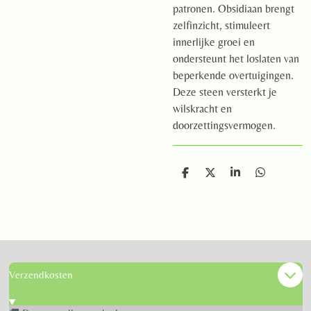
patronen. Obsidiaan brengt
zelfinzicht, stimuleert
innerlijke groei en
ondersteunt het loslaten van
beperkende overtuigingen.
Deze steen versterkt je
wilskracht en
doorzettingsvermogen.
D
D
S
D
e
e
h
e
l
e
a
l
e
l
r
e
n
e
n
Verzendkosten